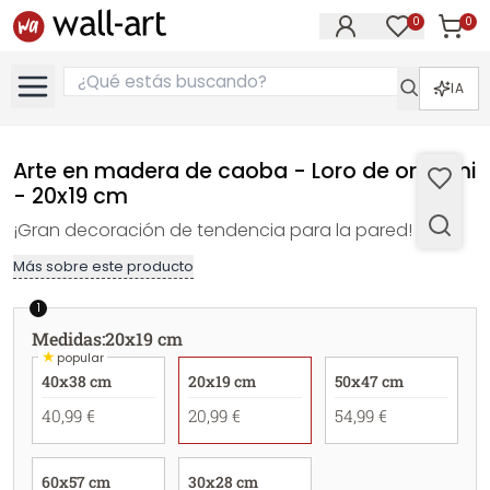
0
0
Artícul
Artículos e
IA
Arte en madera de caoba - Loro de origami
- 20x19 cm
¡Gran decoración de tendencia para la pared!
Más sobre este producto
1
Medidas
:
20x19 cm
★
popular
40x38 cm
20x19 cm
50x47 cm
40,99 €
20,99 €
54,99 €
60x57 cm
30x28 cm