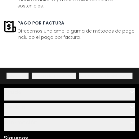
sostenibles.
PAGO POR FACTURA
Ofrecemos una amplia gama de métodos de pago,
incluido el pago por factura.
Aviso legal
·
Política de privacidad
·
Derecho de desistimiento
Ayuda
Contacto
Servicio
Sobre nosotros
Instrucciones de pegado y montaje
Información
Preguntas frecuentes
Resumen de materiales
Términos y condiciones generales (CGC)
Síguenos