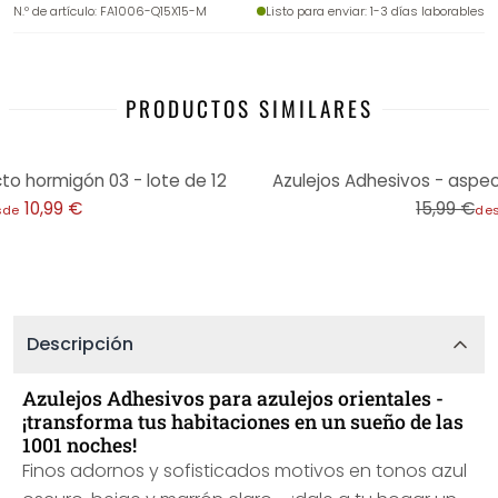
N.º de artículo
:
FA1006-Q15X15-M
Listo para enviar
: 1-3 días laborables
PRODUCTOS SIMILARES
-31%
to hormigón 03 - lote de 12
Azulejos Adhesivos - aspec
10,99 €
15,99 €
sde
de
Descripción
Azulejos Adhesivos para azulejos orientales -
¡transforma tus habitaciones en un sueño de las
1001 noches!
Finos adornos y sofisticados motivos en tonos azul