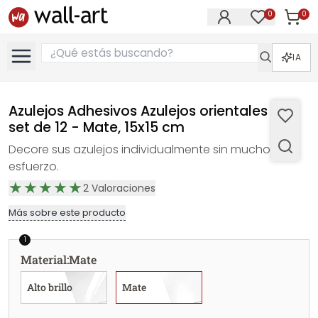
0
0
Artícul
Artículos e
IA
Azulejos Adhesivos Azulejos orientales 03 -
set de 12 - Mate, 15x15 cm
Decore sus azulejos individualmente sin mucho
esfuerzo.
2
Valoraciones
Más sobre este producto
1
Material
:
Mate
Alto brillo
Mate