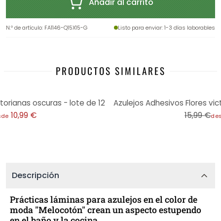
Añadir al carrito
N.º de artículo
:
FA1146-Q15X15-G
Listo para enviar
: 1-3 días laborables
PRODUCTOS SIMILARES
-31%
torianas oscuras - lote de 12
Azulejos Adhesivos Flores vict
10,99 €
15,99 €
sde
de
Descripción
Prácticas láminas para azulejos en el color de
moda "Melocotón" crean un aspecto estupendo
en el baño y la cocina