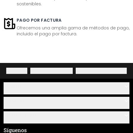
sostenibles.
PAGO POR FACTURA
Ofrecemos una amplia gama de métodos de pago,
incluido el pago por factura.
Aviso legal
·
Política de privacidad
·
Derecho de desistimiento
Ayuda
Contacto
Servicio
Sobre nosotros
Instrucciones de pegado y montaje
Información
Preguntas frecuentes
Resumen de materiales
Términos y condiciones generales (CGC)
Síguenos