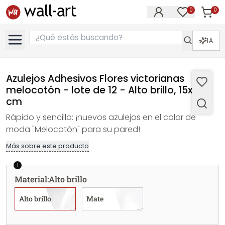
0
0
Artícul
Artículos e
IA
Azulejos Adhesivos Flores victorianas
melocotón - lote de 12 - Alto brillo, 15x15
cm
Rápido y sencillo: ¡nuevos azulejos en el color de
moda "Melocotón" para su pared!
Más sobre este producto
1
Material
:
Alto brillo
Alto brillo
Mate