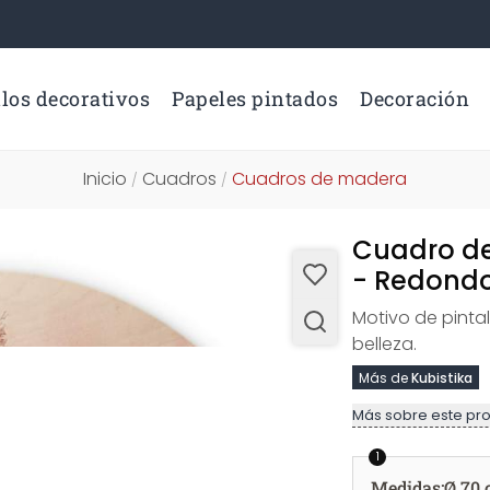
los decorativos
Papeles pintados
Decoración
Inicio
Cuadros
Cuadros de madera
/
/
Cuadro de
- Redondo
Motivo de pinta
belleza.
Más de
Kubistika
Más sobre este pr
1
Medidas
:
Ø 70