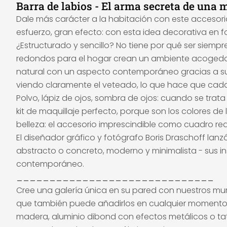
Barra de labios - El arma secreta de una
Dale más carácter a la habitación con este accesorio
esfuerzo, gran efecto: con esta idea decorativa en
¿Estructurado y sencillo? No tiene por qué ser siempr
redondos para el hogar crean un ambiente acogedor
natural con un aspecto contemporáneo gracias a su c
viendo claramente el veteado, lo que hace que cada
Polvo, lápiz de ojos, sombra de ojos: cuando se trata
kit de maquillaje perfecto, porque son los colores de
belleza: el accesorio imprescindible como cuadro r
El diseñador gráfico y fotógrafo Boris Draschoff lanz
abstracto o concreto, moderno y minimalista - sus i
contemporáneo.
______________________________
Cree una galería única en su pared con nuestros mu
que también puede añadirlos en cualquier momento. N
madera, aluminio dibond con efectos metálicos o tatu