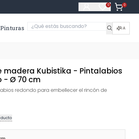
0
Artículos e
0
Artículos en fa
Pinturas
IA
 madera Kubistika - Pintalabios
 - Ø 70 cm
labios redondo para embellecer el rincón de
oducto
 cm