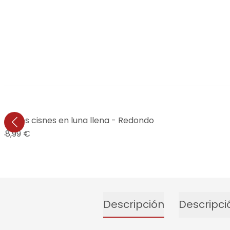
o de los cisnes en luna llena - Redondo
48,99 €
Descripción
Descripci