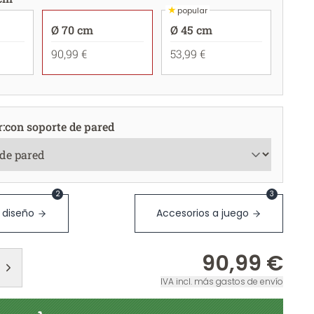
★
popular
Ø 70 cm
Ø 45 cm
90,99 €
53,99 €
r
:
con soporte de pared
2
3
 diseño
Accesorios a juego
90,99 €
IVA incl. más gastos de envío