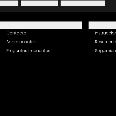
Aviso legal
·
Política de privacidad
·
Derecho de desistimiento
Ayuda
Servicio
Contacto
Instrucci
Sobre nosotros
Resumen d
Preguntas frecuentes
Seguimien