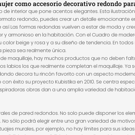
 mujer como accesorio decorativo redondo par
 de interior que pone acentos elegantes. Esta ilustració
 formato redondo, puedes crear un detalle emocionante e
e así Las formas redondas vuelven a estar de moda y crean
 y armonioso en la habitación. Con el Cuadro de made
olor beige y rosa y a su diseño de tendencia. En todos 
 pieza sea realmente única.
 de maquillaje, hay muchos productos que no deben faltar.
 los labios los que realmente completan el maquillaje. Ya 
edondo decora tu rincón favorito con un aspecto moderno
ó con éxito su proyecto Kubistika en 2010. Se centra espe
nspiradoras obras dan a una amplia variedad de habitacio
rales de pared redondos. No solo puede disponer los ele
o sólo podrá elegir entre una gran variedad de motivos, 
ajes murales, por ejemplo, no hay límites para sus ideas