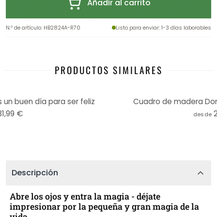
Añadir al carrito
N.º de artículo
:
HB2824A-R70
Listo para enviar
: 1-3 días laborables
PRODUCTOS SIMILARES
n buen día para ser feliz
Cuadro de madera Don'
31,99 €
desde
Descripción
Abre los ojos y entra la magia - déjate
impresionar por la pequeña y gran magia de la
vida.