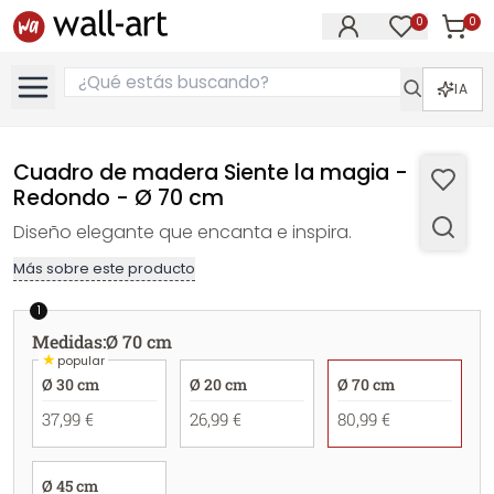
0
0
Artícul
Artículos e
IA
Cuadro de madera Siente la magia -
Redondo - Ø 70 cm
Diseño elegante que encanta e inspira.
Más sobre este producto
1
Medidas
:
Ø 70 cm
★
popular
Ø 30 cm
Ø 20 cm
Ø 70 cm
37,99 €
26,99 €
80,99 €
Ø 45 cm