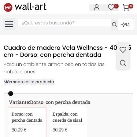
0
0
Artícul
Artículos e
IA
Cuadro de madera Vela Wellness - 40x41,5
cm - Dorso: con percha dentada
Para un ambiente armonioso en todas las
habitaciones.
Más sobre este producto
1
Variante
:
Dorso: con percha dentada
Dorso: con
Espalda: con
percha dentada
cuerda de sisal
80,99 €
80,99 €