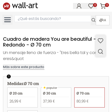
0
0
Artícul
Artículos e
IA
Cuadro de madera You are beautiful -
Redondo - Ø 70 cm
Un mensaje lleno de fuerza - "Eres bella tal y como
eres&quot
Más sobre este producto
1
Medidas
:
Ø 70 cm
★
popular
Ø 20 cm
Ø 30 cm
Ø 70 cm
26,99 €
37,99 €
80,99 €