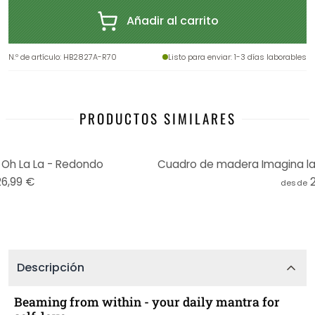
Añadir al carrito
N.º de artículo
:
HB2827A-R70
Listo para enviar
: 1-3 días laborables
PRODUCTOS SIMILARES
Oh La La - Redondo
26,99 €
desde
Descripción
Beaming from within - your daily mantra for