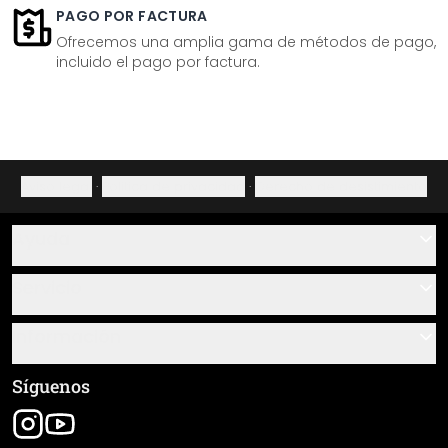
PAGO POR FACTURA
Ofrecemos una amplia gama de métodos de pago,
incluido el pago por factura.
Aviso legal
·
Política de privacidad
·
Derecho de desistimiento
Ayuda
Contacto
Servicio
Sobre nosotros
Instrucciones de pegado y montaje
Información
Preguntas frecuentes
Resumen de materiales
Términos y condiciones generales (CGC)
Síguenos
Seguimiento de envío
Aviso legal