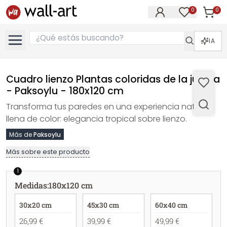
0
0
Artícul
Artículos e
IA
Cuadro lienzo Plantas coloridas de la jungla
- Paksoylu - 180x120 cm
Transforma tus paredes en una experiencia natural
llena de color: elegancia tropical sobre lienzo.
Más de
Paksoylu
Más sobre este producto
1
Medidas
:
180x120 cm
30x20 cm
45x30 cm
60x40 cm
26,99 €
39,99 €
49,99 €