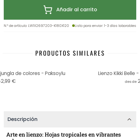
Añadir al carrito
N.º de artículo
:
LW1X2697203-K180X120
Listo para enviar
: 1-3 días laborables
PRODUCTOS SIMILARES
jungla de colores - Paksoylu
Lienzo Kikki Belle 
42,99 €
desde
Descripción
Arte en lienzo: Hojas tropicales en vibrantes