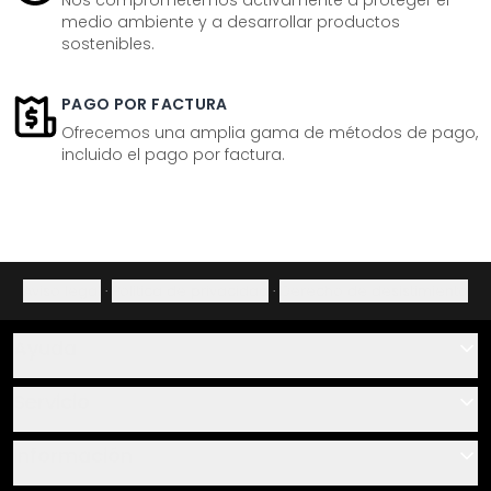
Nos comprometemos activamente a proteger el
medio ambiente y a desarrollar productos
sostenibles.
PAGO POR FACTURA
Ofrecemos una amplia gama de métodos de pago,
incluido el pago por factura.
Aviso legal
·
Política de privacidad
·
Derecho de desistimiento
Ayuda
Contacto
Servicio
Sobre nosotros
Instrucciones de pegado y montaje
Información
Preguntas frecuentes
Resumen de materiales