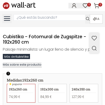
0
0
Artícul
Artículos e
IA
Cubistika - Fotomural de Zugspitze -
192x260 cm
Paisaje minimalista: un lugar lleno de silencio y paz.
Más de
Kubistika
Más sobre este producto
1
Medidas
:
192x260 cm
★
popular
192x260 cm
192x300 cm
240x350 cm
74,99 €
84,99 €
127,99 €