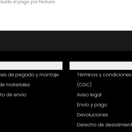
ido el pago por factura.
Información
ones de pegado y montaje
Términos y condiciones
e materiales
(CGC)
to de envío
Aviso legal
Envío y pago
Devoluciones
Derecho de desistimien