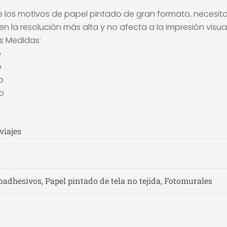
 los motivos de papel pintado de gran formato, necesita u
n la resolución más alta y no afecta a la impresión visual
es Medidas:
o
o
o
o
viajes
adhesivos, Papel pintado de tela no tejida, Fotomurales