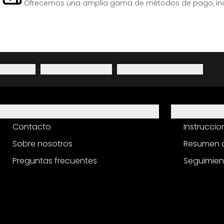
Ofrecemos una amplia gama de métodos de pago, inclu
Aviso legal
·
Política de privacidad
·
Derecho de desistimiento
Ayuda
Servicio
Contacto
Instrucci
Sobre nosotros
Resumen d
Preguntas frecuentes
Seguimien