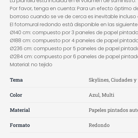
La plantilla está incluida en el volumen de suministro.
Por favor, tenga en cuenta: Para un efecto óptimo de
borroso cuando se ve de cerca es inevitable incluso e
El fotomural redondo está disponible en las siguient
Ø140 cm: compuesto por 3 paneles de papel pintad
Ø188 cm: compuesto por 4 paneles de papel pintad
Ø236 cm: compuesto por 5 paneles de papel pintad
Ø284 cm: compuesto por 6 paneles de papel pintad
Material: no tejido
Tema
Skylines, Ciudades y 
Color
Azul, Multi
Material
Papeles pintados auto
Formato
Redondo