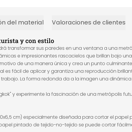
ón del material
Valoraciones de clientes
urista y con estilo
drá transformar sus paredes en una ventana a una metrópo
micas e impresionantes rascacielos que brillan bajo una lu
 motivo de una manera única y crea un punto culminante
l es fácil de aplicar y garantiza una reproducción brillan
 trabajo. La forma redonda da a la imagen una dinámica 
gkok" y experimente la fascinación de una metrópolis fu
a (50x6,5 cm) especialmente diseñada para cortar el papel
El papel pintado de tejido-no-tejido se puede cortar fáci