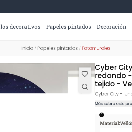
los decorativos
Papeles pintados
Decoración
Inicio
Papeles pintados
Fotomurales
/
/
Cyber Cit
redondo -
tejido - V
Cyber City - ¡Un
Más sobre este pr
1
Material
:
Velló