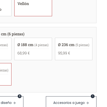
Vellón
o
 cm (6 piezas)
Ø 188 cm
Ø 236 cm
iezas)
(4 piezas)
(5 piezas)
68,99 €
95,99 €
piezas)
8
1
 diseño
Accesorios a juego