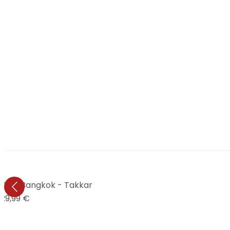
 City Bangkok - Takkar
29,99 €