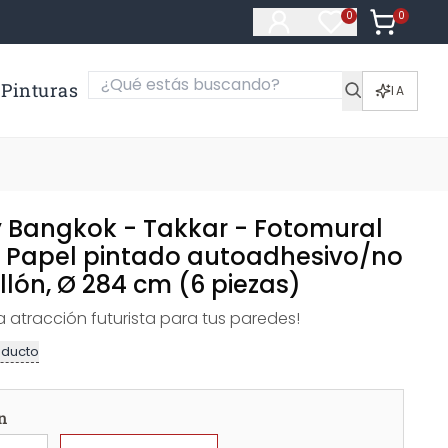
0
Artículos e
0
Artículos en fa
Pinturas
IA
y Bangkok - Takkar - Fotomural
 Papel pintado autoadhesivo/no
ellón, Ø 284 cm (6 piezas)
a atracción futurista para tus paredes!
oducto
n