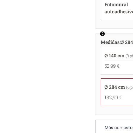
Fotomural
autoadhesiv
2
Medidas
:
Ø 284
Ø 140 cm
(3 p
52,99 €
Ø 284 cm
(6 
132,99 €
Más con este