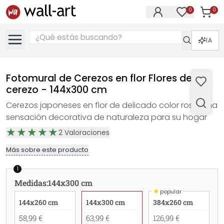
0
0
Artícul
Artículos e
IA
Fotomural de Cerezos en flor Flores de
cerezo - 144x300 cm
Cerezos japoneses en flor de delicado color rosa: una
sensación decorativa de naturaleza para su hogar
2
Valoraciones
Más sobre este producto
1
Medidas
:
144x300 cm
★
popular
144x260 cm
144x300 cm
384x260 cm
58,99 €
63,99 €
126,99 €