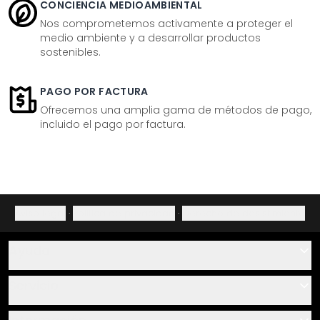
CONCIENCIA MEDIOAMBIENTAL
Nos comprometemos activamente a proteger el
medio ambiente y a desarrollar productos
sostenibles.
PAGO POR FACTURA
Ofrecemos una amplia gama de métodos de pago,
incluido el pago por factura.
Aviso legal
·
Política de privacidad
·
Derecho de desistimiento
Ayuda
Contacto
Servicio
Sobre nosotros
Instrucciones de pegado y montaje