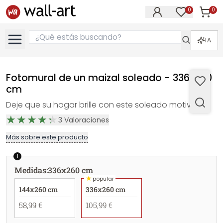
0
0
Artícul
Artículos e
IA
Fotomural de un maizal soleado - 336x260
cm
Deje que su hogar brille con este soleado motivo
3
Valoraciones
Más sobre este producto
1
Medidas
:
336x260 cm
★
popular
144x260 cm
336x260 cm
58,99 €
105,99 €