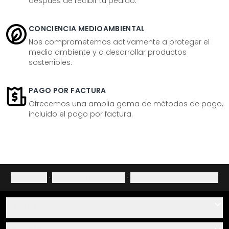
después de recibir tu pedido.
CONCIENCIA MEDIOAMBIENTAL
Nos comprometemos activamente a proteger el
medio ambiente y a desarrollar productos
sostenibles.
PAGO POR FACTURA
Ofrecemos una amplia gama de métodos de pago,
incluido el pago por factura.
Aviso legal
·
Política de privacidad
·
Derecho de desistimiento
Ayuda
Contacto