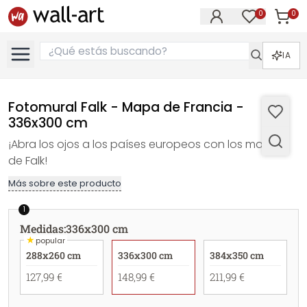
0
0
Artícul
Artículos e
IA
Fotomural Falk - Mapa de Francia -
336x300 cm
¡Abra los ojos a los países europeos con los mapas
de Falk!
Más sobre este producto
1
Medidas
:
336x300 cm
★
popular
288x260 cm
336x300 cm
384x350 cm
127,99 €
148,99 €
211,99 €