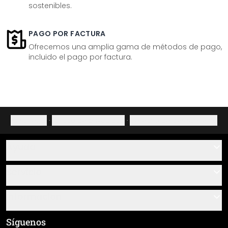
sostenibles.
PAGO POR FACTURA
Ofrecemos una amplia gama de métodos de pago,
incluido el pago por factura.
Aviso legal
·
Política de privacidad
·
Derecho de desistimiento
Ayuda
Contacto
Servicio
Sobre nosotros
Instrucciones de pegado y montaje
Información
Preguntas frecuentes
Resumen de materiales
Términos y condiciones generales (CGC)
Síguenos