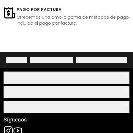
PAGO POR FACTURA
Ofrecemos una amplia gama de métodos de pago,
incluido el pago por factura.
Aviso legal
·
Política de privacidad
·
Derecho de desistimiento
Ayuda
Contacto
Servicio
Sobre nosotros
Instrucciones de pegado y montaje
Información
Preguntas frecuentes
Resumen de materiales
Términos y condiciones generales (CGC)
Síguenos
Seguimiento de envío
Aviso legal