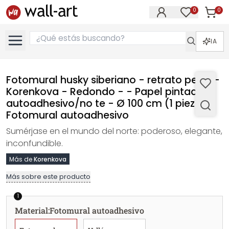
0
0
Artícul
Artículos e
IA
Fotomural husky siberiano - retrato perro -
Korenkova - Redondo - - Papel pintado
autoadhesivo/no te - Ø 100 cm (1 pieza),
Fotomural autoadhesivo
Sumérjase en el mundo del norte: poderoso, elegante,
inconfundible.
Más de
Korenkova
Más sobre este producto
1
Material
:
Fotomural autoadhesivo