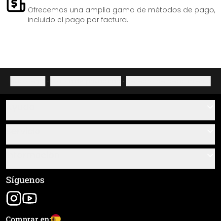
Ofrecemos una amplia gama de métodos de pago,
incluido el pago por factura.
Aviso legal
·
Política de privacidad
·
Derecho de desistimiento
Ayuda
Contacto
Servicio
Sobre nosotros
Instrucciones de pegado y montaje
Información
Preguntas frecuentes
Resumen de materiales
Términos y condiciones generales (CGC)
Síguenos
Seguimiento de envío
Aviso legal
Envío y pago
Comprar en: