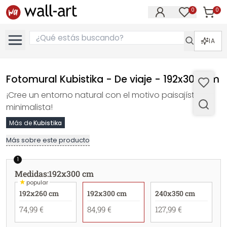
0
0
Artícul
Artículos e
IA
Fotomural Kubistika - De viaje - 192x300 cm
¡Cree un entorno natural con el motivo paisajístico
minimalista!
Más de
Kubistika
Más sobre este producto
1
Medidas
:
192x300 cm
★
popular
192x260 cm
192x300 cm
240x350 cm
74,99 €
84,99 €
127,99 €