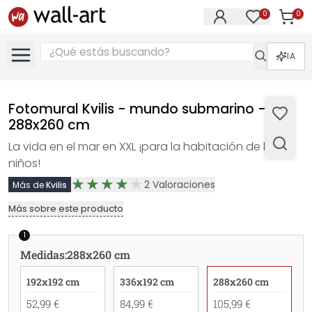
0
0
Artícul
Artículos e
IA
Fotomural Kvilis - mundo submarino -
288x260 cm
La vida en el mar en XXL ¡para la habitación de los
niños!
2
Valoraciones
Más de
Kvilis
Más sobre este producto
1
Medidas
:
288x260 cm
192x192 cm
336x192 cm
288x260 cm
52,99 €
84,99 €
105,99 €