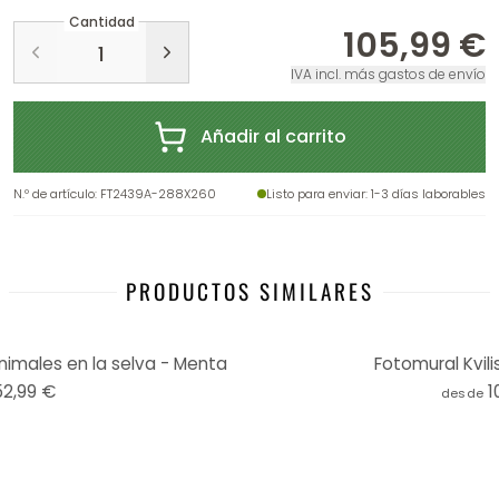
Cantidad
105,99 €
IVA incl. más gastos de envío
Añadir al carrito
N.º de artículo
:
FT2439A-288X260
Listo para enviar
: 1-3 días laborables
PRODUCTOS SIMILARES
nimales en la selva - Menta
Fotomural Kvili
52,99 €
1
desde