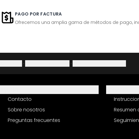
PAGO POR FACTURA
Ofrecemos una amplia gama de métodos de pago, inclu
Aviso legal
·
Política de privacidad
·
Derecho de desistimiento
Ayuda
Servicio
Contacto
Instrucci
Sobre nosotros
Resumen d
Preguntas frecuentes
Seguimien