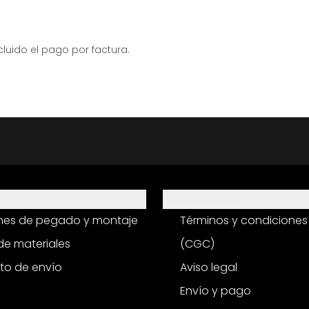
ido el pago por factura.
Información
ones de pegado y montaje
Términos y condiciones
e materiales
(CGC)
to de envío
Aviso legal
Envío y pago