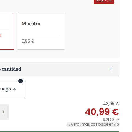
SALE -7%
Muestra
€
0,95 €
e cantidad
1
 juego
43,95 €
40,99 €
9,21 €/m²
IVA incl. más gastos de envío