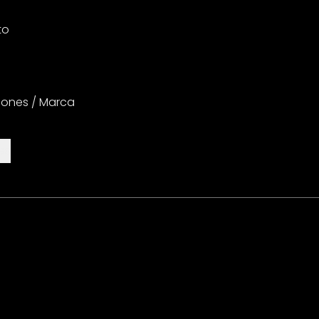
to
iones / Marca
es