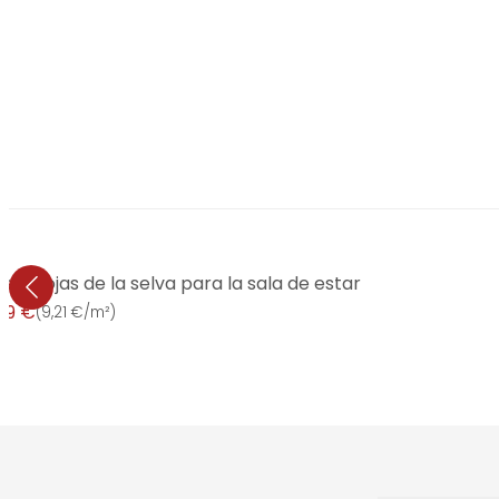
ra rojas de la selva para la sala de estar
99 €
(
9,21 €/m²
)