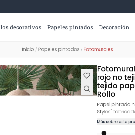
los decorativos
Papeles pintados
Decoración
Inicio
Papeles pintados
Fotomurales
/
/
Fotomural
rojo no te
tejido pap
Rollo
Papel pintado no
Styles" fabrica
Más sobre este pr
1