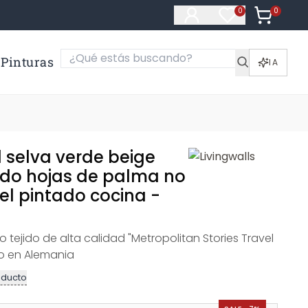
0
Artículos e
0
Artículos en fa
Pinturas
IA
 selva verde beige
jido hojas de palma no
el pintado cocina -
 tejido de alta calidad "Metropolitan Stories Travel
do en Alemania
oducto