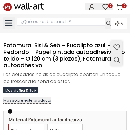
0
0
Artícul
Artículos e
IA
Fotomural Sisi & Seb - Eucalipto azul -
Redondo - Papel pintado autoadhesivo/no
tejido - Ø 120 cm (3 piezas), Fotomural
autoadhesivo
Las delicadas hojas de eucalipto aportan un toque
de frescor a la zona de estar.
Más de
Sisi & Seb
Más sobre este producto
1
Material
:
Fotomural autoadhesivo