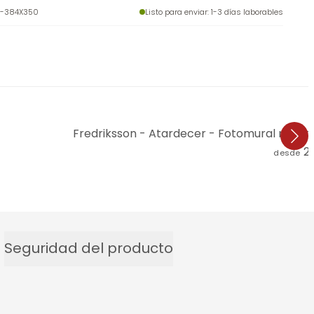
A-384X350
Listo para enviar
: 1-3 días laborables
Fredriksson - Atardecer - Fotomural redon
2
desde
Seguridad del producto