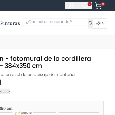
0
Artículos e
0
Artículos en fa
Pinturas
IA
n - fotomural de la cordillera
- 384x350 cm
tica en azul de un paisaje de montaña
oducto
350 cm
★
popular