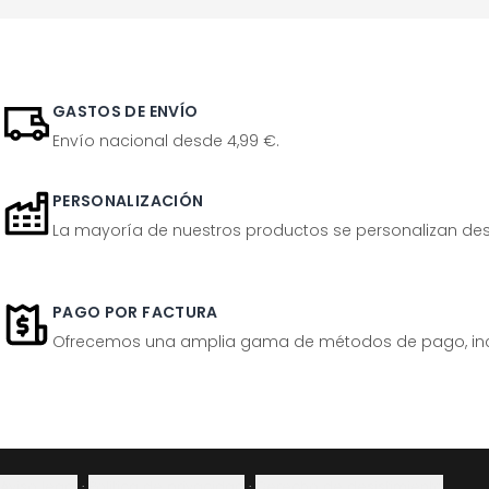
GASTOS DE ENVÍO
Envío nacional desde 4,99 €.
PERSONALIZACIÓN
La mayoría de nuestros productos se personalizan desp
PAGO POR FACTURA
Ofrecemos una amplia gama de métodos de pago, inclu
Aviso legal
·
Política de privacidad
·
Derecho de desistimiento