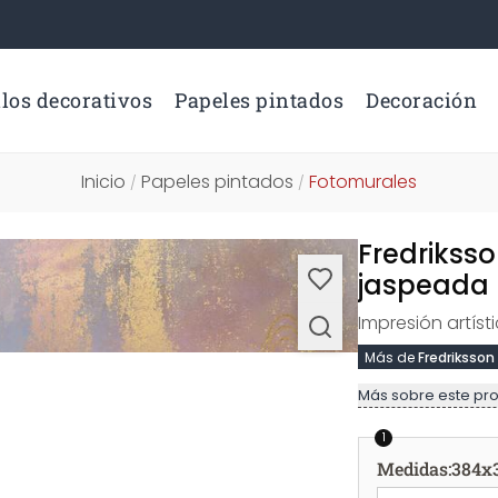
los decorativos
Papeles pintados
Decoración
Inicio
Papeles pintados
Fotomurales
/
/
Fredriksso
jaspeada 
Impresión artís
Más de
Fredriksson
Más sobre este pr
1
Medidas
:
384x