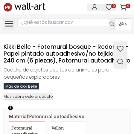
0
0
Artícul
Artículos e
IA
Kikki Belle - Fotomural bosque - Redondo -
Papel pintado autoadhesivo/no tejido - Ø
240 cm (6 piezas), Fotomural autoadhesivo
Cuadro de objetos ocultos de animales para
pequeños exploradores
Más de
Kikki Belle
Más sobre este producto
1
Material
:
Fotomural autoadhesivo
Fotomural
Vellón
autoadhesivo