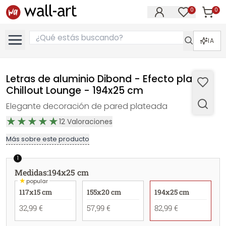
0
0
Artícul
Artículos e
IA
Letras de aluminio Dibond - Efecto plata -
Chillout Lounge - 194x25 cm
Elegante decoración de pared plateada
12
Valoraciones
Más sobre este producto
1
Medidas
:
194x25 cm
★
popular
117x15 cm
155x20 cm
194x25 cm
32,99 €
57,99 €
82,99 €