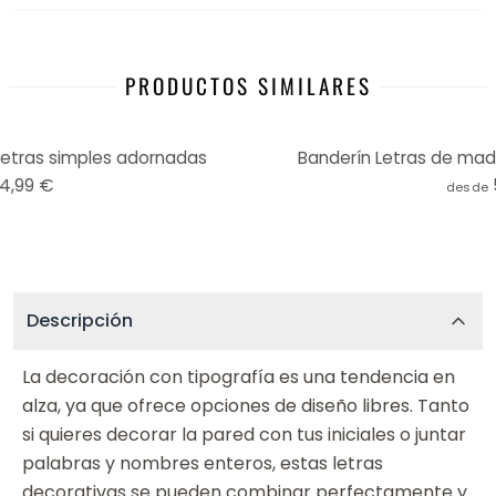
PRODUCTOS SIMILARES
letras simples adornadas
Banderín Letras de made
14,99 €
desde
Descripción
La decoración con tipografía es una tendencia en
alza, ya que ofrece opciones de diseño libres. Tanto
si quieres decorar la pared con tus iniciales o juntar
palabras y nombres enteros, estas letras
decorativas se pueden combinar perfectamente y