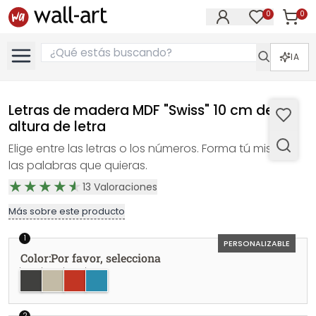
0
0
Artícul
Artículos e
IA
Letras de madera MDF "Swiss" 10 cm de
altura de letra
Elige entre las letras o los números. Forma tú mismo
las palabras que quieras.
13
Valoraciones
Más sobre este producto
1
PERSONALIZABLE
Color
:
Por favor, selecciona
Negro
Gris
Rojo
Azul
2