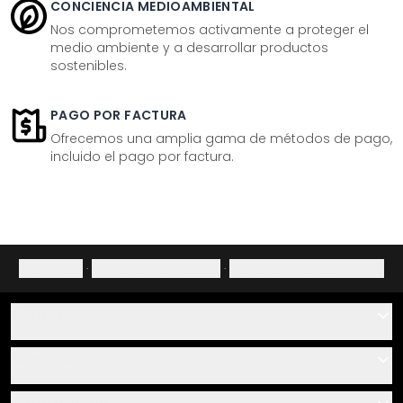
CONCIENCIA MEDIOAMBIENTAL
Nos comprometemos activamente a proteger el
medio ambiente y a desarrollar productos
sostenibles.
PAGO POR FACTURA
Ofrecemos una amplia gama de métodos de pago,
incluido el pago por factura.
Aviso legal
·
Política de privacidad
·
Derecho de desistimiento
Ayuda
Contacto
Servicio
Sobre nosotros
Instrucciones de pegado y montaje