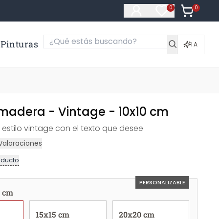
0
Artículos e
0
Artículos en fa
Pinturas
IA
 madera - Vintage - 10x10 cm
 estilo vintage con el texto que desee
Valoraciones
oducto
PERSONALIZABLE
0 cm
15x15 cm
20x20 cm