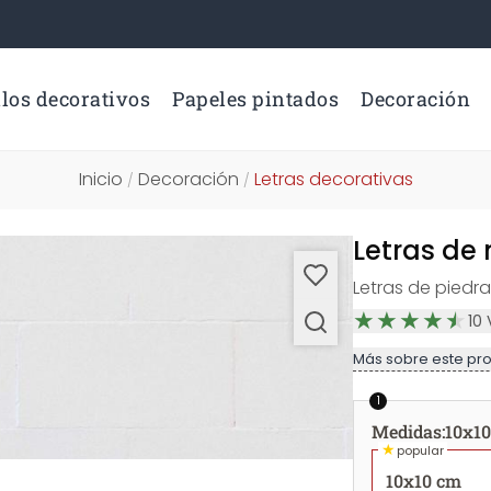
los decorativos
Papeles pintados
Decoración
Inicio
Decoración
Letras decorativas
/
/
Letras de
Letras de piedra
10
Más sobre este pr
1
Medidas
:
10x1
★
popular
10x10 cm