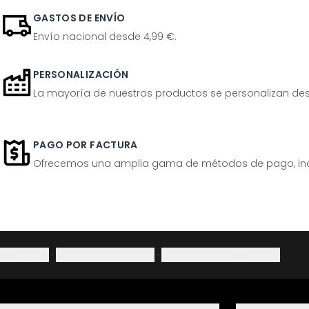
GASTOS DE ENVÍO
Envío nacional desde 4,99 €.
PERSONALIZACIÓN
La mayoría de nuestros productos se personalizan desp
PAGO POR FACTURA
Ofrecemos una amplia gama de métodos de pago, inclu
Aviso legal
·
Política de privacidad
·
Derecho de desistimiento