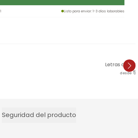
1
Listo para enviar
: 1-3 días laborables
Letras de ma
5
desde
Seguridad del producto