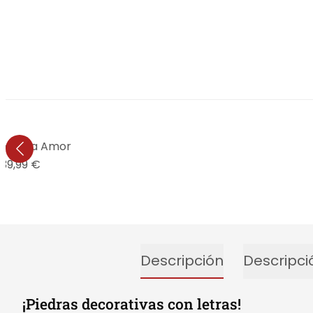
 madera Amor
39,99 €
Descripción
Descripci
¡Piedras decorativas con letras!