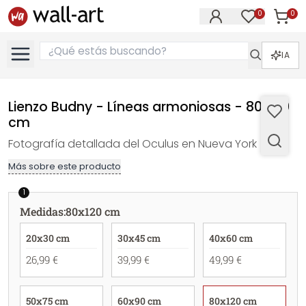
0
0
Artícul
Artículos e
IA
Lienzo Budny - Líneas armoniosas - 80x120
cm
Fotografía detallada del Oculus en Nueva York
Más sobre este producto
1
Medidas
:
80x120 cm
20x30 cm
30x45 cm
40x60 cm
26,99 €
39,99 €
49,99 €
50x75 cm
60x90 cm
80x120 cm