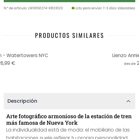
N.º de artículo
:
LW1X1191274-K80X120
Listo para enviar
: 1-3 días laborables
PRODUCTOS SIMILARES
n - Watertowers NYC
Lienzo Anni
26,99 €
desde
Descripción
Arte fotográfico armonioso de la estación de tren
más famosa de Nueva York
La individualidad está de moda: el mobiliario de las
habitaciones suele reflejar tu propia personalidad.