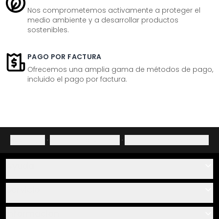
Nos comprometemos activamente a proteger el
medio ambiente y a desarrollar productos
sostenibles.
PAGO POR FACTURA
Ofrecemos una amplia gama de métodos de pago,
incluido el pago por factura.
Aviso legal
·
Política de privacidad
·
Derecho de desistimiento
Ayuda
Contacto
Servicio
Sobre nosotros
Instrucciones de pegado y montaje
Información