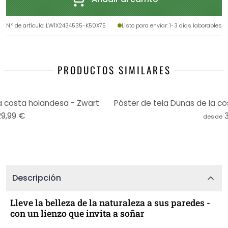
N.º de artículo
:
LW1X2434535-K50X75
Listo para enviar
: 1-3 días laborables
PRODUCTOS SIMILARES
a costa holandesa - Zwart
29,99 €
desde
Descripción
Lleve la belleza de la naturaleza a sus paredes -
con un lienzo que invita a soñar