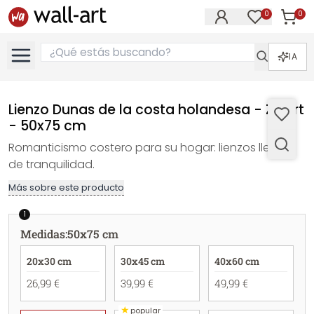
0
0
Artícul
Artículos e
IA
Lienzo Dunas de la costa holandesa - Zwart
- 50x75 cm
Romanticismo costero para su hogar: lienzos llenos
de tranquilidad.
Más sobre este producto
1
Medidas
:
50x75 cm
20x30 cm
30x45 cm
40x60 cm
26,99 €
39,99 €
49,99 €
★
popular