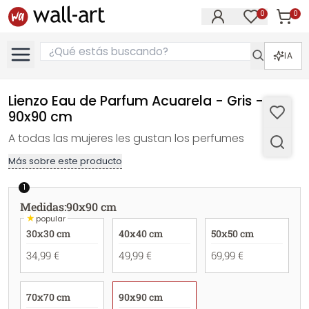
0
0
Artícul
Artículos e
IA
Lienzo Eau de Parfum Acuarela - Gris -
90x90 cm
A todas las mujeres les gustan los perfumes
Más sobre este producto
1
Medidas
:
90x90 cm
★
popular
30x30 cm
40x40 cm
50x50 cm
34,99 €
49,99 €
69,99 €
70x70 cm
90x90 cm