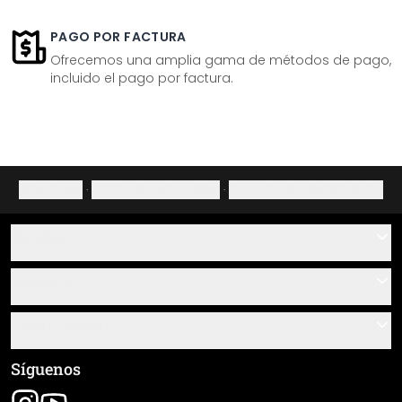
PAGO POR FACTURA
Ofrecemos una amplia gama de métodos de pago,
incluido el pago por factura.
Aviso legal
·
Política de privacidad
·
Derecho de desistimiento
Ayuda
Contacto
Servicio
Sobre nosotros
Instrucciones de pegado y montaje
Información
Preguntas frecuentes
Resumen de materiales
Términos y condiciones generales (CGC)
Síguenos
Seguimiento de envío
Aviso legal