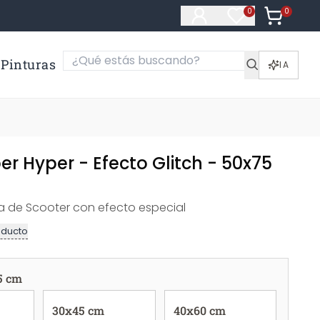
0
Artículos e
0
Artículos en fa
Pinturas
IA
er Hyper - Efecto Glitch - 50x75
 de Scooter con efecto especial
oducto
5 cm
30x45 cm
40x60 cm