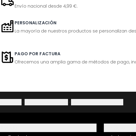
Envío nacional desde 4,99 €.
PERSONALIZACIÓN
La mayoría de nuestros productos se personalizan desp
PAGO POR FACTURA
Ofrecemos una amplia gama de métodos de pago, inclu
Aviso legal
·
Política de privacidad
·
Derecho de desistimiento
Ayuda
Servicio