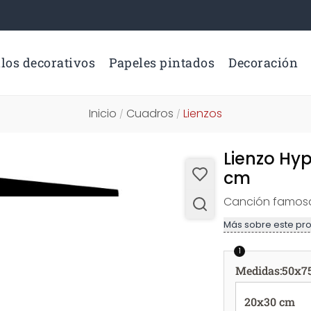
los decorativos
Papeles pintados
Decoración
Inicio
Cuadros
Lienzos
/
/
Lienzo Hyp
cm
Canción famosa
Más sobre este pr
1
Medidas
:
50x7
20x30 cm