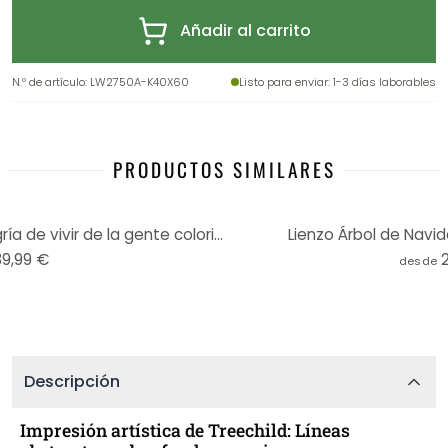
Añadir al carrito
N.º de artículo
:
LW2750A-K40X60
Listo para enviar
: 1-3 días laborables
PRODUCTOS SIMILARES
Cuadro Lienzo Treechild - Alegría de vivir de la gente colorida - Panorama
Lienzo Árbol de Navid
39,99 €
desde
Descripción
Impresión artística de Treechild: Líneas