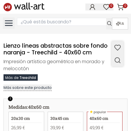
0
0
Artícul
Artículos e
IA
Lienzo líneas abstractas sobre fondo
naranja - Treechild - 40x60 cm
Impresión artística geométrica en morado y
melocotón
Más de
Treechild
Más sobre este producto
1
Medidas
:
40x60 cm
★
popular
20x30 cm
30x45 cm
40x60 cm
26,99 €
39,99 €
49,99 €