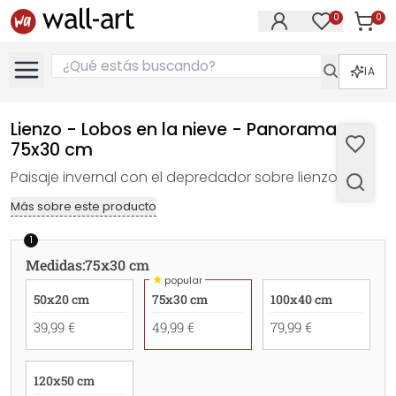
0
0
Artícul
Artículos e
IA
Lienzo - Lobos en la nieve - Panorama -
75x30 cm
Paisaje invernal con el depredador sobre lienzo
Más sobre este producto
1
Medidas
:
75x30 cm
★
popular
50x20 cm
75x30 cm
100x40 cm
39,99 €
49,99 €
79,99 €
120x50 cm