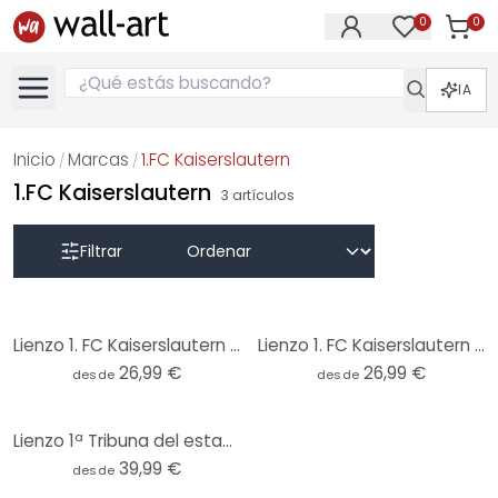
0
0
Artícul
Artículos e
IA
Inicio
Marcas
1.FC Kaiserslautern
/
/
1.FC Kaiserslautern
3
artículos
Filtrar
Lienzo 1. FC Kaiserslautern - vista interior del estadio
Lienzo 1. FC Kaiserslautern - Logotipo del césped
26,99 €
26,99 €
desde
desde
Lienzo 1ª Tribuna del estadio del FC Kaiserslautern - Panorama
39,99 €
desde