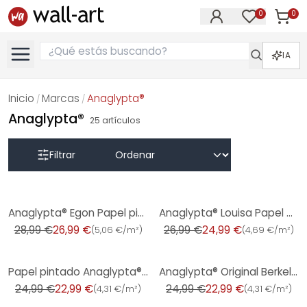
0
0
Artícul
Artículos e
IA
Inicio
Marcas
Anaglypta®
/
/
Anaglypta®
25
artículos
Filtrar
-7%
-7%
Anaglypta® Egon Papel pintado vinílico texturado de lujo, pintable, blanco
Anaglypta® Louisa Papel pintado vinílico texturado de lujo, pintable, blanco
28,99 €
26,99 €
26,99 €
24,99 €
(
5,06 €/m²
)
(
4,69 €/m²
)
-8%
-8%
Papel pintado Anaglypta® Original Derby Victorian, pintable, blanco
Anaglypta® Original Berkeley Papel pintado victoriano, pintable, blanco
24,99 €
22,99 €
24,99 €
22,99 €
(
4,31 €/m²
)
(
4,31 €/m²
)