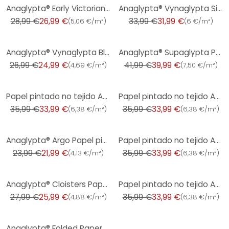
-7%
-6%
Anaglypta® Early Victorian Papel pintado vinílico texturado de lujo, pintable, blanco
Anaglypta® Vynaglypta Silver Shadow papel pintado vinílico textura plata autoadhesivo
28,99 €
26,99 €
33,99 €
31,99 €
(
5,06 €/m²
)
(
6 €/m²
)
-7%
-5%
Anaglypta® Vynaglypta Black Shadow papel pintado vinílico texturado despegable gris, negro
Anaglypta® Supaglypta Papel pintado tejido-no-tejido con diseño Inca, pintable, blanco
26,99 €
24,99 €
41,99 €
39,99 €
(
4,69 €/m²
)
(
7,50 €/m²
)
-6%
-6%
Papel pintado no tejido Anaglypta® Brick Princess Street en aspecto de ladrillo vintage gris, blanco
Papel pintado no tejido Anaglypta® Brick Abbey Road en aspecto de ladrillo vintage rojo, beige
35,99 €
33,99 €
35,99 €
33,99 €
(
6,38 €/m²
)
(
6,38 €/m²
)
-8%
-6%
Anaglypta® Argo Papel pintado vinílico texturado de lujo, pintable, blanco
Papel pintado no tejido Anaglypta® Brick Bedford Square en aspecto de ladrillo vintage gris, negro
23,99 €
21,99 €
35,99 €
33,99 €
(
4,13 €/m²
)
(
6,38 €/m²
)
-7%
-6%
Anaglypta® Cloisters Papel pintado vinílico texturado de lujo, pintable, blanco
Papel pintado no tejido Anaglypta® Brick Carnaby Street en aspecto ladrillo vintage blanco, gris
27,99 €
25,99 €
35,99 €
33,99 €
(
4,88 €/m²
)
(
6,38 €/m²
)
-6%
Anaglypta® Folded Paper Papel pintado vinílico texturado de lujo, pintable, blanco