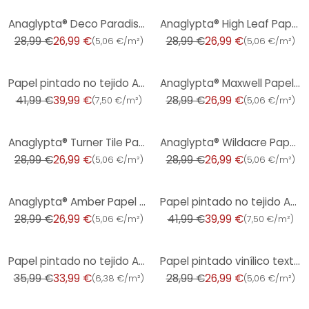
-7%
-7%
Anaglypta® Deco Paradiso Papel vinílico texturado de lujo, pintable, blanco
Anaglypta® High Leaf Papel pintado vinílico texturado de lujo, pintable, blanco
28,99 €
26,99 €
28,99 €
26,99 €
(
5,06 €/m²
)
(
5,06 €/m²
)
-5%
-7%
Papel pintado no tejido Anaglypta® Supaglypta Alfred Papel pintado barroco con ornamentos, pintable,
Anaglypta® Maxwell Papel pintado vinílico texturado de lujo, pintable, blanco
41,99 €
39,99 €
28,99 €
26,99 €
(
7,50 €/m²
)
(
5,06 €/m²
)
-7%
-7%
Anaglypta® Turner Tile Papel pintado vinílico texturado de lujo, pintable, blanco
Anaglypta® Wildacre Papel pintado vinílico texturado de lujo, pintable, blanco
28,99 €
26,99 €
28,99 €
26,99 €
(
5,06 €/m²
)
(
5,06 €/m²
)
-7%
-5%
Anaglypta® Amber Papel pintado vinílico texturado de lujo, pintable, blanco
Papel pintado no tejido Anaglypta® Supaglypta Spencer Victorian, pintable, blanco
28,99 €
26,99 €
41,99 €
39,99 €
(
5,06 €/m²
)
(
7,50 €/m²
)
-6%
-7%
Papel pintado no tejido Anaglypta® Brick Baker Street en aspecto de ladrillo vintage rojo, gris
Papel pintado vinílico texturado Anaglypta® High Trad Luxury, pintable, blanco
35,99 €
33,99 €
28,99 €
26,99 €
(
6,38 €/m²
)
(
5,06 €/m²
)