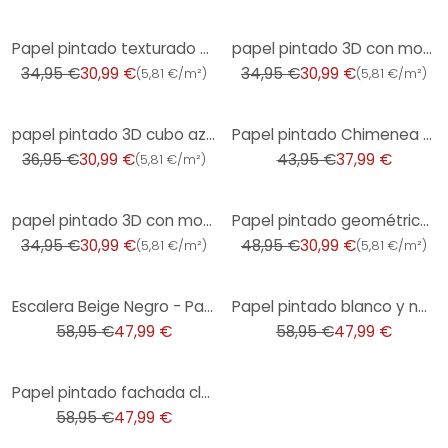
-11%
-11%
Papel pintado texturado en aspecto hormigón gris claro - papel pintado no tejido moderno color sólid
papel pintado 3D con motivo de líneas cobre antracita - Papel pintado no tejido moderno brillo
34,95 €
30,99 €
34,95 €
30,99 €
(
5,81 €/m²
)
(
5,81 €/m²
)
-16%
-14%
papel pintado 3D cubo azul marrón negro - Papel pintado no tejido geométrico moderno
Papel pintado Chimenea beige antiguo - Papel pintado con aspecto 3D - Papel pintado no tejido realis
36,95 €
30,99 €
43,95 €
37,99 €
(
5,81 €/m²
)
-11%
-37%
papel pintado 3D con motivo de líneas gris plata - Papel pintado no tejido moderno brillante
Papel pintado geométrico aspecto madera gris claro plata - Papel pintado no tejido con textura
34,95 €
30,99 €
48,95 €
30,99 €
(
5,81 €/m²
)
(
5,81 €/m²
)
-19%
-19%
Escalera Beige Negro - Papel pintado 3D elegante - Papel pintado no tejido clásico
Papel pintado blanco y negro para escaleras - Papel no tejido con barandilla - arquitectura moderna
58,95 €
47,99 €
58,95 €
47,99 €
-19%
Papel pintado fachada clásica beige arena - motivo arquitectónico realista - Papel pintado no tejido
58,95 €
47,99 €