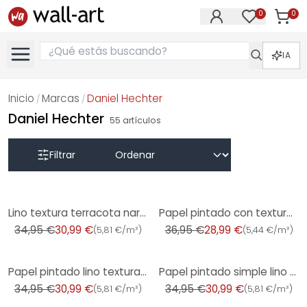
0
0
Artícul
Artículos e
IA
Inicio
Marcas
Daniel Hechter
/
/
Daniel Hechter
55
artículos
Filtrar
-11%
-22%
Lino textura terracota naranja - Papel pintado no tejido textil mate
Papel pintado con textura en yeso blanco beige - Papel pintado no tejido moderno monocolor
34,95 €
30,99 €
36,95 €
28,99 €
(
5,81 €/m²
)
(
5,44 €/m²
)
-11%
-11%
Papel pintado lino texturado marrón beige - Papel pintado no tejido texturado mate color natural
Papel pintado simple lino beige crema - Papel pintado no tejido color liso textura mate
34,95 €
30,99 €
34,95 €
30,99 €
(
5,81 €/m²
)
(
5,81 €/m²
)