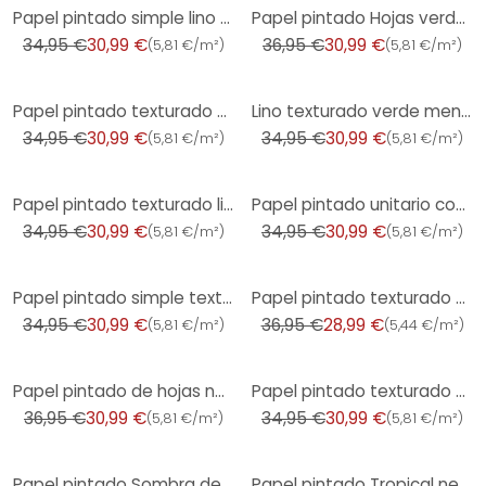
-11%
-16%
Papel pintado simple lino arena beige - Papel pintado no tejido liso textura mate
Papel pintado Hojas verde oscuro dorado - Muestra tropical con brillo - Papel pintado no tejido
34,95 €
30,99 €
36,95 €
30,99 €
(
5,81 €/m²
)
(
5,81 €/m²
)
-11%
-11%
Papel pintado texturado beige crema - estructura de lino calma - Papel pintado no tejido
Lino texturado verde menta gris - Papel pintado no tejido texturado mate moderno
34,95 €
30,99 €
34,95 €
30,99 €
(
5,81 €/m²
)
(
5,81 €/m²
)
-11%
-11%
Papel pintado texturado lino verde petróleo - papel pintado texturado mate moderno - papel pintado n
Papel pintado unitario con textura de lino beige - papel pintado moderno liso mate
34,95 €
30,99 €
34,95 €
30,99 €
(
5,81 €/m²
)
(
5,81 €/m²
)
-11%
-22%
Papel pintado simple textura lino gris claro - Papel pintado no tejido liso aspecto tela
Papel pintado texturado en aspecto hormigón blanco gris - Papel pintado no tejido liso moderno mate
34,95 €
30,99 €
36,95 €
28,99 €
(
5,81 €/m²
)
(
5,44 €/m²
)
-16%
-11%
Papel pintado de hojas naranja violeta - hojas exoticas - papel pintado motivo
Papel pintado texturado con aspecto de rafia marrón beige - motivo de rayas verticales - Papel no te
36,95 €
30,99 €
34,95 €
30,99 €
(
5,81 €/m²
)
(
5,81 €/m²
)
-16%
-16%
Papel pintado Sombra de hojas verde claro gris - Muestra tropical - Papel pintado no tejido
Papel pintado Tropical negro cobre - diseño de hojas moderno brillante - Papel pintado no tejido