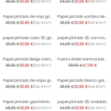
36,95 €
30,99 €
34,95 €
30,99 €
(
5,81 €/m²
)
(
5,81 €/m²
)
-16%
-16%
Papel pintado de Hoja gris oscuro violeta - patrón de hoja moderno - papel pintado patrón
Papel pintado sombra de hoja azul oscuro - patrón de sombra tropical - papel pintado no tejido moder
36,95 €
30,99 €
36,95 €
30,99 €
(
5,81 €/m²
)
(
5,81 €/m²
)
-16%
-11%
papel pintado cubo 3D gris claro blanco - Papel pintado no tejido geométrico moderno
papel pintado 3D con motivo de líneas blanco plata - Papel pintado no tejido moderno brillo
36,95 €
30,99 €
34,95 €
30,99 €
(
5,81 €/m²
)
(
5,81 €/m²
)
-16%
-19%
Papel pintado Beige crema hoja sombra - Muestra tropical - Papel pintado no tejido
Puerta doble barroca beige - Papel pintado puerta clásica con ornamento - Papel no tejido 3D
36,95 €
30,99 €
58,95 €
47,99 €
(
5,81 €/m²
)
-16%
-16%
Papel pintado de Hojas gris plateado - Papel pintado de muestra - motivo tropical brillante
Papel pintado blanco gris sombra de hoja - Muestra tropical - Papel pintado no tejido moderno
36,95 €
30,99 €
36,95 €
30,99 €
(
5,81 €/m²
)
(
5,81 €/m²
)
-37%
-11%
Papel pintado geométrico aspecto madera beige crema - Papel pintado no tejido con textura
papel pintado 3D ondulado gris plata - Papel pintado no tejido moderno con textura brillante
48,95 €
30,99 €
34,95 €
30,99 €
(
5,81 €/m²
)
(
5,81 €/m²
)