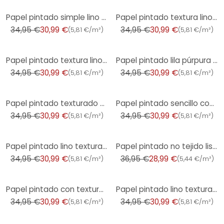
-11%
-11%
Papel pintado simple lino gris claro beige - Papel pintado no tejido liso textura mate
Papel pintado textura lino rosa lila - Papel pintado no tejido tejido mate discreto
34,95 €
30,99 €
34,95 €
30,99 €
(
5,81 €/m²
)
(
5,81 €/m²
)
-11%
-11%
Papel pintado textura lino beige gris claro - Papel pintado no tejido vertical mate
Papel pintado lila púrpura con textura de lino - Papel pintado no tejido con aspecto textil mate
34,95 €
30,99 €
34,95 €
30,99 €
(
5,81 €/m²
)
(
5,81 €/m²
)
-11%
-11%
Papel pintado texturado con aspecto de rafia verde oscuro - motivo de rayas verticales - Papel no te
Papel pintado sencillo con textura de lino crema - papel pintado tela liso moderno mate
34,95 €
30,99 €
34,95 €
30,99 €
(
5,81 €/m²
)
(
5,81 €/m²
)
-11%
-22%
Papel pintado lino texturado azul oscuro - Papel pintado no tejido moderno mate - Papel pintado liso
Papel pintado no tejido liso moderno mate - Papel pintado texturizado con efecto yeso gris claro
34,95 €
30,99 €
36,95 €
28,99 €
(
5,81 €/m²
)
(
5,44 €/m²
)
-11%
-11%
Papel pintado con textura de rafia roja oxidada - tonos naturales - Papel pintado no tejido con text
Papel pintado lino texturado rosa púrpura - Papel pintado no tejido texturado mate moderno
34,95 €
30,99 €
34,95 €
30,99 €
(
5,81 €/m²
)
(
5,81 €/m²
)