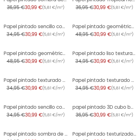
36,95 €
30,99 €
36,95 €
30,99 €
(
5,81 €/m²
)
(
5,81 €/m²
)
-11%
-37%
Papel pintado sencillo con textura de lino beige - papel pintado liso mate moderno
Papel pintado geométrico aspecto madera verde oscuro - Papel pintado no tejido moderno mate
34,95 €
30,99 €
48,95 €
30,99 €
(
5,81 €/m²
)
(
5,81 €/m²
)
-37%
-11%
Papel pintado geométrico con aspecto de madera violeta - Papel pintado no tejido con textura moderna
Papel pintado liso texturado lino gris medio - Papel pintado no tejido tejido mate moderno
48,95 €
30,99 €
34,95 €
30,99 €
(
5,81 €/m²
)
(
5,81 €/m²
)
-11%
-11%
Papel pintado texturado en yeso aspecto antracita - papel pintado no tejido oscuro moderno - papel p
Papel pintado texturado a rayas beige crema - aspecto rafia vertical - Papel no tejido
34,95 €
30,99 €
34,95 €
30,99 €
(
5,81 €/m²
)
(
5,81 €/m²
)
-11%
-16%
Papel pintado sencillo con textura blanca - Papel pintado no tejido liso en un color
papel pintado 3D cubo beige marrón - Papel pintado no tejido geométrico moderno
34,95 €
30,99 €
36,95 €
30,99 €
(
5,81 €/m²
)
(
5,81 €/m²
)
-16%
-11%
Papel pintado sombra de hoja beige crema - estampado tropical - papel pintado no tejido moderno
Papel pintado texturizado con aspecto de escayola beige claro - Papel pintado no tejido color sólido