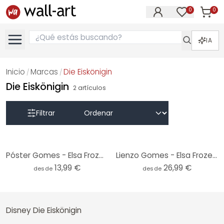
0
0
Artícul
Artículos e
IA
Inicio
Marcas
Die Eiskönigin
/
/
Die Eiskönigin
2
artículos
Filtrar
Póster Gomes - Elsa Frozen de juguete
Lienzo Gomes - Elsa Frozen toy
13,99 €
26,99 €
desde
desde
Disney Die Eiskönigin