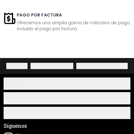
PAGO POR FACTURA
Ofrecemos una amplia gama de métodos de pago,
incluido el pago por factura.
Aviso legal
·
Política de privacidad
·
Derecho de desistimiento
Ayuda
Contacto
Servicio
Sobre nosotros
Instrucciones de pegado y montaje
Información
Preguntas frecuentes
Resumen de materiales
Términos y condiciones generales (CGC)
Síguenos
Seguimiento de envío