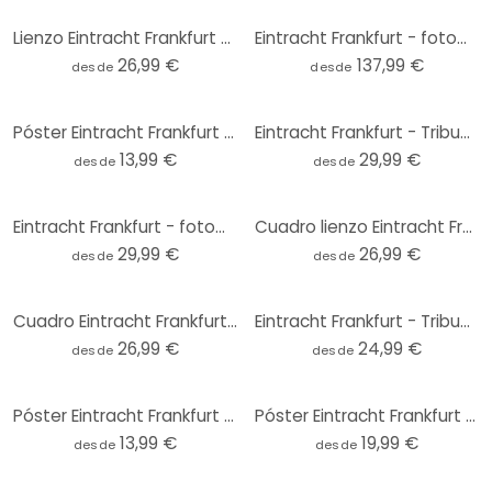
Lienzo Eintracht Frankfurt - Sólo la SGE
Eintracht Frankfurt - fotomural de la curva del ventilador del estadio
26,99 €
137,99 €
desde
desde
Póster Eintracht Frankfurt - Curva de hinchas del estadio
Eintracht Frankfurt - Tribuna del estadio - fotomural redondo - Papel pintado autoadhesivo/no tejido
13,99 €
29,99 €
desde
desde
Eintracht Frankfurt - fotomural con motivos retro - redondo - Papel pintado autoadhesivo/no tejido
Cuadro lienzo Eintracht Frankfurt - Ganador de la Copa 2018
29,99 €
26,99 €
desde
desde
Cuadro Eintracht Frankfurt - Escudo sobre negro
Eintracht Frankfurt - Tribuna del estadio - Vinilo decorativo redondo
26,99 €
24,99 €
desde
desde
Póster Eintracht Frankfurt - Mapa del estadio
Póster Eintracht Frankfurt - Tribuna del estadio - Redondo
13,99 €
19,99 €
desde
desde