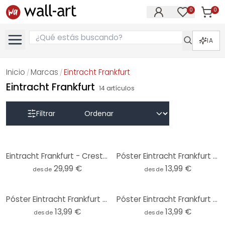
0
0
Artícul
Artículos e
IA
Inicio
Marcas
Eintracht Frankfurt
/
/
Eintracht Frankfurt
14
artículos
Filtrar
Eintracht Frankfurt - Crest - fotomural redondo - Papel pintado autoadhesivo/no tejido
Póster Eintracht Frankfurt - Tribuna del estadio
29,99 €
13,99 €
desde
desde
Póster Eintracht Frankfurt - Póster retro de pared
Póster Eintracht Frankfurt - Ganador de la Copa 2018
13,99 €
13,99 €
desde
desde