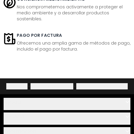
Nos comprometemos activamente a proteger el
medio ambiente y a desarrollar productos
sostenibles.
PAGO POR FACTURA
Ofrecemos una amplia gama de métodos de pago,
incluido el pago por factura.
Aviso legal
·
Política de privacidad
·
Derecho de desistimiento
Ayuda
Contacto
Servicio
Sobre nosotros
Instrucciones de pegado y montaje
Información