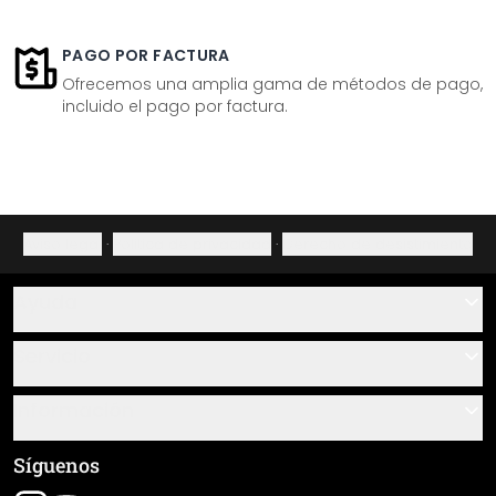
PAGO POR FACTURA
Ofrecemos una amplia gama de métodos de pago,
incluido el pago por factura.
Aviso legal
·
Política de privacidad
·
Derecho de desistimiento
Ayuda
Contacto
Servicio
Sobre nosotros
Instrucciones de pegado y montaje
Información
Preguntas frecuentes
Resumen de materiales
Términos y condiciones generales (CGC)
Síguenos
Seguimiento de envío