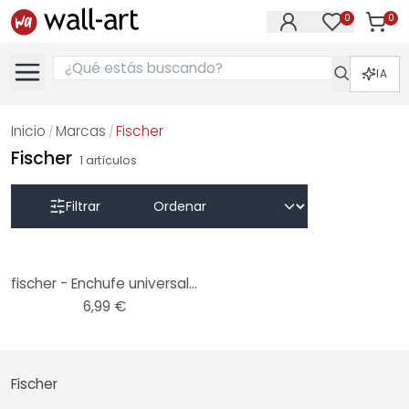
0
0
Artícul
Artículos e
IA
Inicio
Marcas
Fischer
/
/
Fischer
1
artículos
Filtrar
fischer - Enchufe universal UX 6 x 35 RH con gancho redondo
6,99 €
Fischer