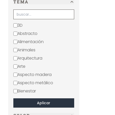
TEMA
3D
Abstracto
Alimentación
Animales
Arquitectura
Arte
Aspecto madera
Aspecto metálico
Bienestar
Blanco y negro
Aplicar
Boho