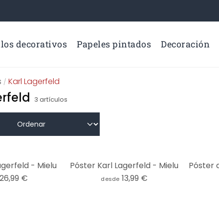
los decorativos
Papeles pintados
Decoración
s
Karl Lagerfeld
/
erfeld
3
artículos
agerfeld - Mielu
Póster Karl Lagerfeld - Mielu
26,99 €
13,99 €
desde