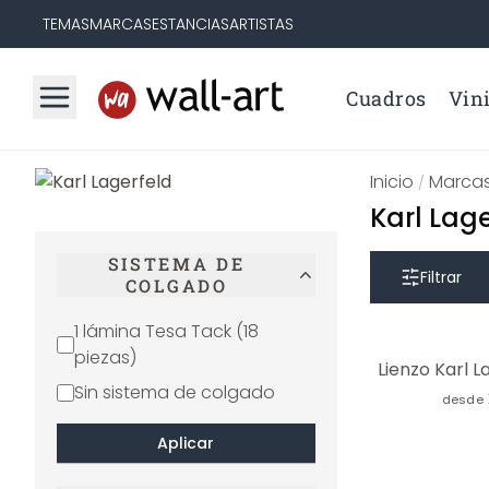
TEMAS
MARCAS
ESTANCIAS
ARTISTAS
Cuadros
Vini
Inicio
Marca
/
Karl Lag
SISTEMA DE
Filtrar
COLGADO
1 lámina Tesa Tack (18
piezas)
Lienzo Karl L
Sin sistema de colgado
desde
Aplicar