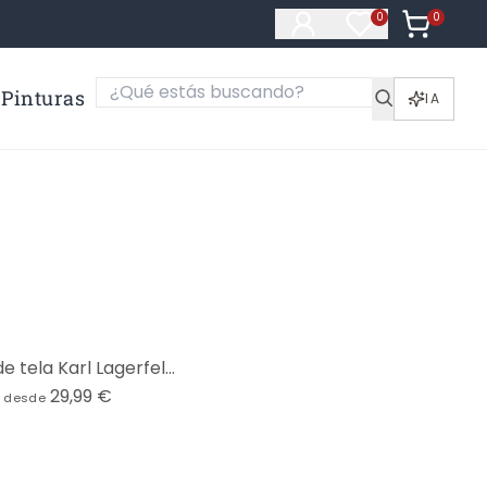
0
Artículos e
0
Artículos en fa
Pinturas
IA
Póster de tela Karl Lagerfeld - Mielu
29,99 €
desde