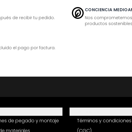
CONCIENCIA MEDIOA
ués de recibir tu pedido.
Nos comprometemos ac
productos sostenibles
ido el pago por factura.
Información
ones de pegado y montaje
Términos y condiciones
e materiales
(CGC)