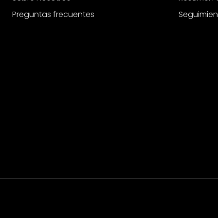
Rodillo de pintura
Preguntas frecuentes
Seguimien
Salpicadero de cocina
Soporte de pared
Tableros de corcho
Vinilo adhesivo
Vinilo adhesivo muebles
Vinilo decorativo
Vinilos para ventanas
Visualización de la mesa