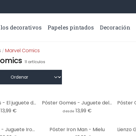
los decorativos
Papeles pintados
Decoración
s
Marvel Comics
/
Comics
11
artículos
Póster Gomes - El juguete de Hulk
Póster Gomes - Juguete del Capitán América
13,99 €
13,99 €
desde
Lienzo Gomes - Juguete Iron Man
Póster Iron Man - Mielu