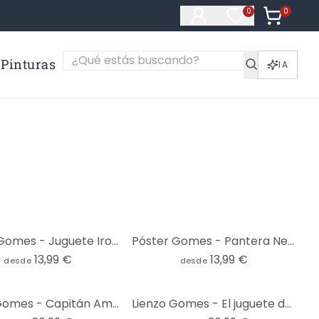
0
Artículos e
0
Artículos en fa
Pinturas
IA
Póster Gomes - Juguete Iron Man
Póster Gomes - Pantera Negra de juguete
13,99 €
13,99 €
desde
desde
Lienzo Gomes - Capitán América de juguete
Lienzo Gomes - El juguete de Hulk