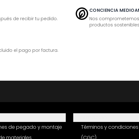
CONCIENCIA MEDIOA
ués de recibir tu pedido.
Nos comprometemos ac
productos sostenibles
ido el pago por factura.
Información
ones de pegado y montaje
Términos y condiciones
e materiales
(CGC)