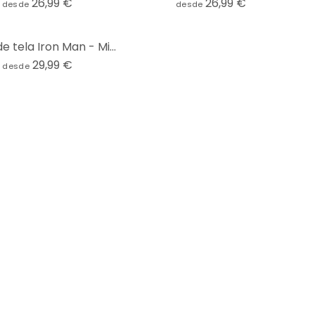
26,99 €
26,99 €
desde
desde
Póster de tela Iron Man - Mielu
29,99 €
desde