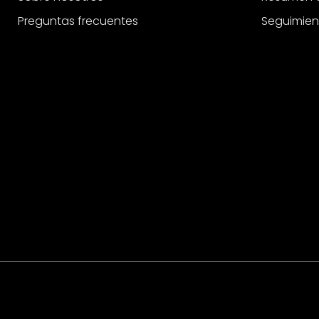
Rodillo de pintura
Preguntas frecuentes
Seguimien
Salpicadero de cocina
Soporte de pared
Tableros de corcho
Vinilo adhesivo
Vinilo adhesivo muebles
Vinilo decorativo
Vinilos para ventanas
Visualización de la mesa