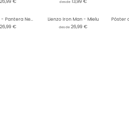
26,99 €
13,99 €
desde
Lienzo Gomes - Pantera Negra de juguete
Lienzo Iron Man - Mielu
26,99 €
26,99 €
desde