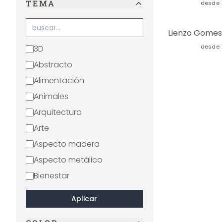
TEMA
desde
desde
3D
Abstracto
Alimentación
Animales
Arquitectura
Arte
Aspecto madera
Aspecto metálico
Bienestar
Blanco y negro
Aplicar
Boho