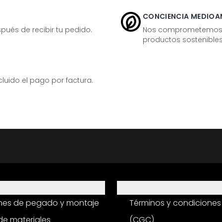
CONCIENCIA MEDIOA
ués de recibir tu pedido.
Nos comprometemos ac
productos sostenibles
ido el pago por factura.
Información
ones de pegado y montaje
Términos y condiciones
e materiales
(CGC)