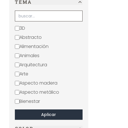
TEMA
3D
Abstracto
Alimentación
Animales
Arquitectura
Arte
Aspecto madera
Aspecto metálico
Bienestar
Blanco y negro
Aplicar
Boho