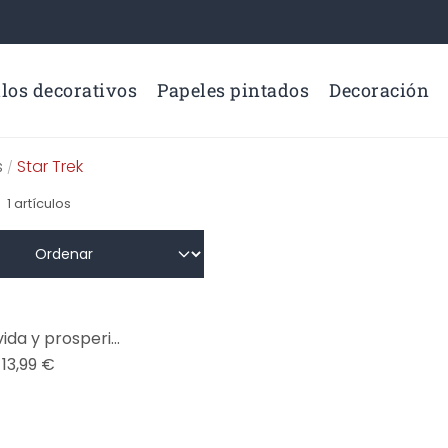
los decorativos
Papeles pintados
Decoración
s
Star Trek
/
1
artículos
Póster Larga vida y prosperidad
13,99 €