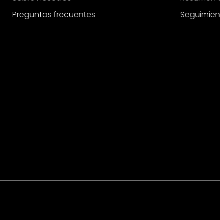
Rodillo de pintura
Preguntas frecuentes
Seguimien
Salpicadero de cocina
Soporte de pared
Tableros de corcho
Vinilo adhesivo
Vinilo adhesivo muebles
Vinilo decorativo
Vinilos para ventanas
Visualización de la mesa