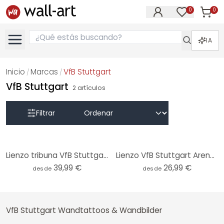
0
0
Artícul
Artículos e
IA
Inicio
Marcas
VfB Stuttgart
/
/
VfB Stuttgart
2
artículos
Filtrar
Lienzo tribuna VfB Stuttgart Arena - Panorama
Lienzo VfB Stuttgart Arena noche
39,99 €
26,99 €
desde
desde
VfB Stuttgart Wandtattoos & Wandbilder