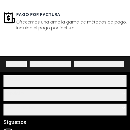
PAGO POR FACTURA
Ofrecemos una amplia gama de métodos de pago,
incluido el pago por factura.
Aviso legal
·
Política de privacidad
·
Derecho de desistimiento
Ayuda
Contacto
Servicio
Sobre nosotros
Instrucciones de pegado y montaje
Información
Preguntas frecuentes
Resumen de materiales
Términos y condiciones generales (CGC)
Síguenos
Seguimiento de envío