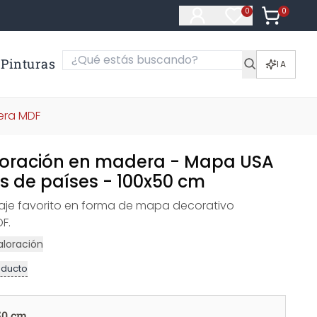
0
Artículos e
0
Artículos en fa
Pinturas
IA
era MDF
oración en madera - Mapa USA
s de países - 100x50 cm
iaje favorito en forma de mapa decorativo
F.
aloración
oducto
50 cm