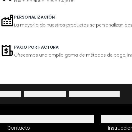
Envío nacional desde 4,99 €.
PERSONALIZACIÓN
La mayoría de nuestros productos se personalizan desp
PAGO POR FACTURA
Ofrecemos una amplia gama de métodos de pago, inclu
Aviso legal
·
Política de privacidad
·
Derecho de desistimiento
Ayuda
Servicio
Contacto
Instrucci