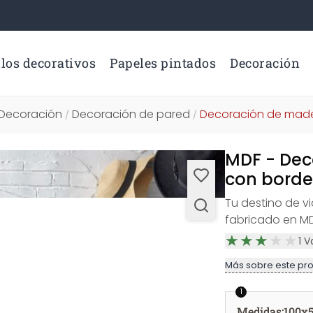
los decorativos
Papeles pintados
Decoración
Decoración
Decoración de pared
Decoración de mad
/
/
MDF - Dec
con borde
Tu destino de v
fabricado en MD
1
V
Más sobre este pr
1
Medidas
:
100x