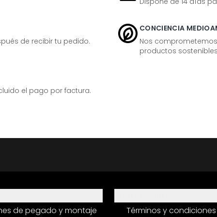
Dispone de 14 días pa
CONCIENCIA MEDIOA
ués de recibir tu pedido.
Nos comprometemos ac
productos sostenibles
ido el pago por factura.
Información
ones de pegado y montaje
Términos y condiciones