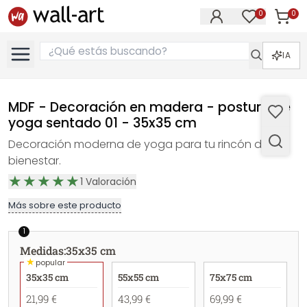
0
0
Artícul
Artículos e
IA
MDF - Decoración en madera - postura de
yoga sentado 01 - 35x35 cm
Decoración moderna de yoga para tu rincón de
bienestar.
1
Valoración
Más sobre este producto
1
Medidas
:
35x35 cm
★
popular
35x35 cm
55x55 cm
75x75 cm
21,99 €
43,99 €
69,99 €