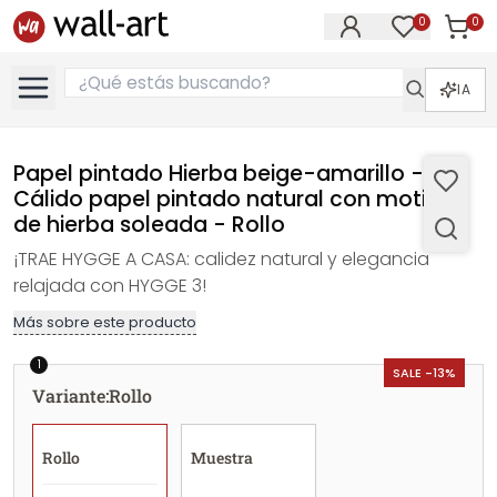
0
0
Artícul
Artículos e
IA
Papel pintado Hierba beige-amarillo -
Cálido papel pintado natural con motivo
de hierba soleada - Rollo
¡TRAE HYGGE A CASA: calidez natural y elegancia
relajada con HYGGE 3!
Más sobre este producto
1
SALE -13%
Variante
:
Rollo
Rollo
Muestra