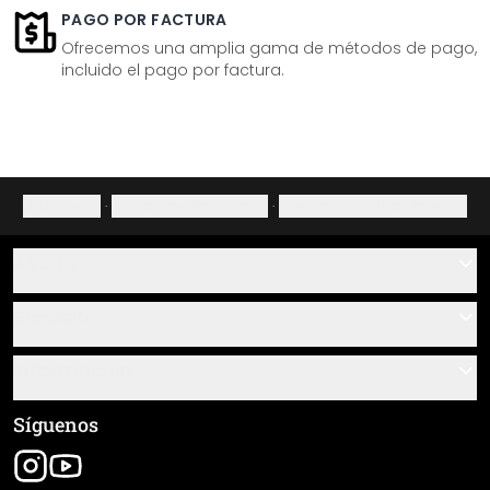
PAGO POR FACTURA
Ofrecemos una amplia gama de métodos de pago,
incluido el pago por factura.
Aviso legal
·
Política de privacidad
·
Derecho de desistimiento
Ayuda
Contacto
Servicio
Sobre nosotros
Instrucciones de pegado y montaje
Información
Preguntas frecuentes
Resumen de materiales
Términos y condiciones generales (CGC)
Síguenos
Seguimiento de envío
Aviso legal