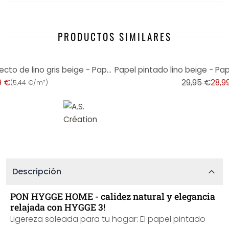
PRODUCTOS SIMILARES
-3%
Papel pintado simple con aspecto de lino gris beige - Papel pintado no tejido de textura lisa
9 €
29,95 €
28,9
(
5,44 €/m²
)
Descripción
PON HYGGE HOME - calidez natural y elegancia
relajada con HYGGE 3!
Ligereza soleada para tu hogar: El papel pintado