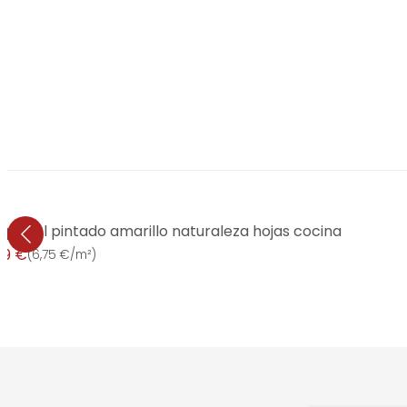
la papel pintado amarillo naturaleza hojas cocina
99 €
(
6,75 €/m²
)