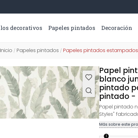
los decorativos
Papeles pintados
Decoración
Inicio
Papeles pintados
Papeles pintados estampados
/
/
Papel pin
blanco jun
pintado p
pintado - 
Papel pintado no
Styles" fabrica
Más sobre este pr
1