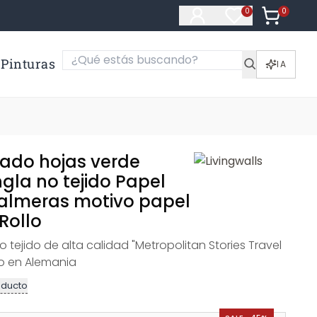
0
Artículos e
0
Artículos en fa
Pinturas
IA
tado hojas verde
gla no tejido Papel
almeras motivo papel
Rollo
 tejido de alta calidad "Metropolitan Stories Travel
do en Alemania
oducto