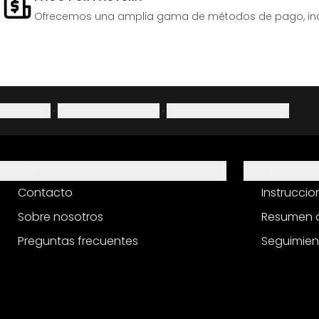
Ofrecemos una amplia gama de métodos de pago, inclu
Aviso legal
·
Política de privacidad
·
Derecho de desistimiento
Ayuda
Servicio
Contacto
Instrucci
Sobre nosotros
Resumen d
Preguntas frecuentes
Seguimien