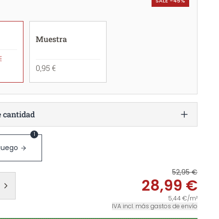
SALE -45%
Muestra
€
0,95 €
e cantidad
1
 juego
52,95 €
28,99 €
5,44 €/m²
IVA incl. más gastos de envío