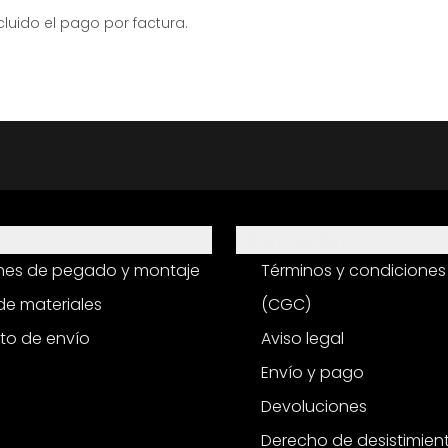
ido el pago por factura.
Información
ones de pegado y montaje
Términos y condiciones
e materiales
(CGC)
to de envío
Aviso legal
Envío y pago
Devoluciones
Derecho de desistimien