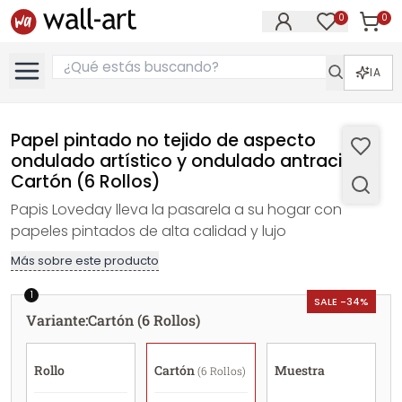
0
0
Artícul
Artículos e
IA
Papel pintado no tejido de aspecto
ondulado artístico y ondulado antracita -
Cartón (6 Rollos)
Papis Loveday lleva la pasarela a su hogar con
papeles pintados de alta calidad y lujo
Más sobre este producto
1
SALE -34%
Variante
:
Cartón (6 Rollos)
Rollo
Cartón
Muestra
(6 Rollos)