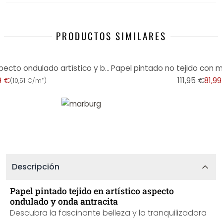
PRODUCTOS SIMILARES
-27%
Papel pintado no tejido de aspecto ondulado artístico y beige, ondulado rojo
9 €
111,95 €
81,9
(
10,51 €/m²
)
Descripción
Papel pintado tejido en artístico aspecto
ondulado y onda antracita
Descubra la fascinante belleza y la tranquilizadora