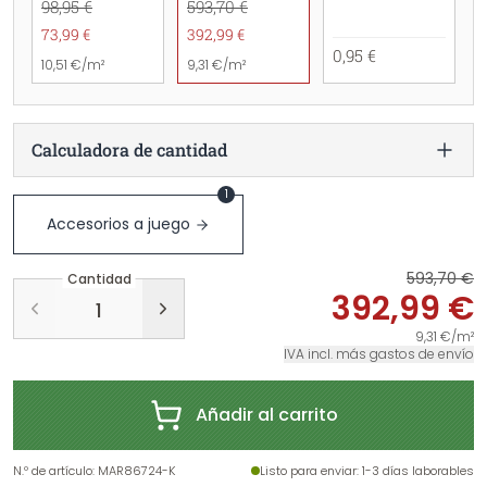
98,95 €
593,70 €
73,99 €
392,99 €
0,95 €
10,51 €/m²
9,31 €/m²
Calculadora de cantidad
1
Accesorios a juego
593,70 €
Cantidad
392,99 €
9,31 €/m²
IVA incl. más gastos de envío
Añadir al carrito
N.º de artículo
:
MAR86724-K
Listo para enviar
: 1-3 días laborables