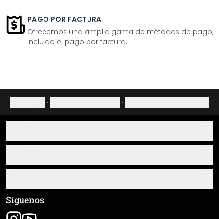
PAGO POR FACTURA
Ofrecemos una amplia gama de métodos de pago,
incluido el pago por factura.
Aviso legal
·
Política de privacidad
·
Derecho de desistimiento
Ayuda
Contacto
Servicio
Sobre nosotros
Instrucciones de pegado y montaje
Información
Preguntas frecuentes
Resumen de materiales
Términos y condiciones generales (CGC)
Síguenos
Seguimiento de envío
Aviso legal