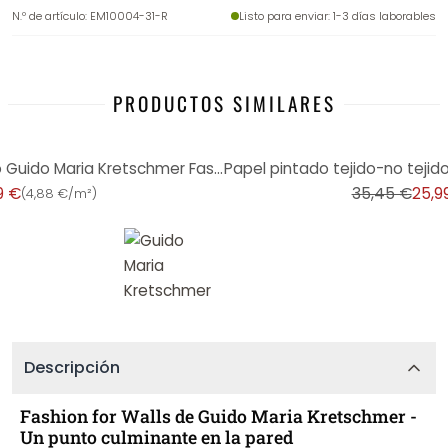
N.º de artículo
:
EM10004-31-R
Listo para enviar
: 1-3 días laborables
PRODUCTOS SIMILARES
-27%
Papel pintado tejido-no tejido Guido Maria Kretschmer Fashion for Walls topo
9 €
35,45 €
25,9
(
4,88 €/m²
)
Descripción
Fashion for Walls de Guido Maria Kretschmer -
Un punto culminante en la pared