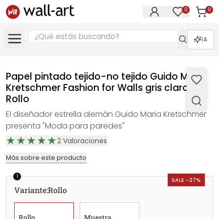
0
0
Artícul
Artículos e
IA
Papel pintado tejido-no tejido Guido Maria
Kretschmer Fashion for Walls gris claro -
Rollo
El diseñador estrella alemán Guido Maria Kretschmer
presenta "Moda para paredes"
2
Valoraciones
Más sobre este producto
1
SALE -27%
Variante
:
Rollo
Rollo
Muestra