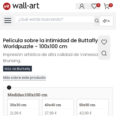
0
0
Artícul
Artículos e
IA
Película sobre la intimidad de Buttafly -
Worldpuzzle - 100x100 cm
Impresión artística de alta calidad de Vanessa
Brünsing.
Más de
Buttafly
Más sobre este producto
1
Medidas
:
100x100 cm
30x30 cm
40x40 cm
50x50 cm
21,99 €
27,99 €
43,99 €