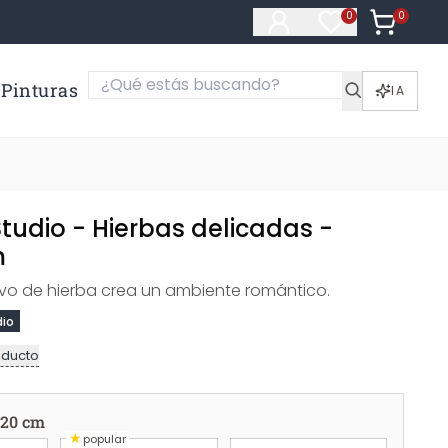
0
Artículos e
0
Artículos en fa
Pinturas
IA
Studio - Hierbas delicadas -
m
ivo de hierba crea un ambiente romántico.
dio
oducto
120 cm
★
popular