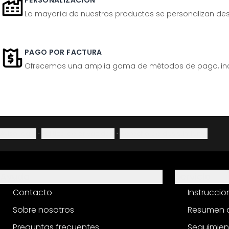
PERSONALIZACIÓN
La mayoría de nuestros productos se personalizan desp
PAGO POR FACTURA
Ofrecemos una amplia gama de métodos de pago, inclu
Aviso legal
·
Política de privacidad
·
Derecho de desistimiento
Ayuda
Servicio
Contacto
Instrucci
Sobre nosotros
Resumen d
Preguntas frecuentes
Seguimien