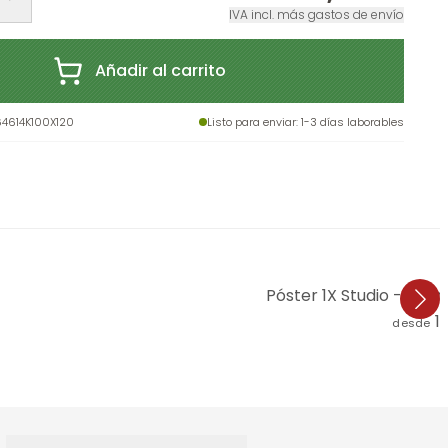
IVA incl. más gastos de envío
Añadir al carrito
64614K100X120
Listo para enviar
: 1-3 días laborables
Póster 1X Studio - Rama
1
desde