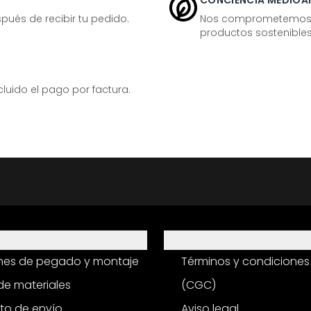
CONCIENCIA MEDIOA
ués de recibir tu pedido.
Nos comprometemos ac
productos sostenibles
ido el pago por factura.
Información
ones de pegado y montaje
Términos y condiciones
e materiales
(CGC)
to de envío
Aviso legal