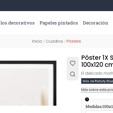
los decorativos
Papeles pintados
Decoración
Inicio
Cuadros
Pósters
/
/
Póster 1X 
100x120 c
El delicado mot
Más de
Pictufy Stu
Más sobre este pr
1
Medidas
:
100x