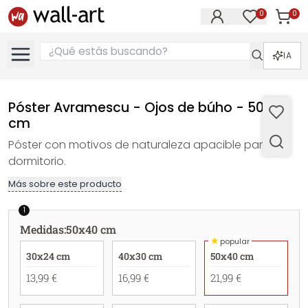
0
0
Artícul
Artículos e
IA
Póster Avramescu - Ojos de búho - 50x40
cm
Póster con motivos de naturaleza apacible para el
dormitorio.
Más sobre este producto
1
Medidas
:
50x40 cm
★
popular
30x24 cm
40x30 cm
50x40 cm
13,99 €
16,99 €
21,99 €