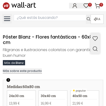
0
0
Artícul
Artículos e
IA
Póster Blanz - Flores fantásticas - 60x80
cm
Filigranas e ilustraciones coloristas con garantía de
buen humor
Más de
Blanz
Más sobre este producto
1
Medidas
:
60x80 cm
★
popular
24x30 cm
30x40 cm
40x50 cm
13,99 €
16,99 €
21,99 €