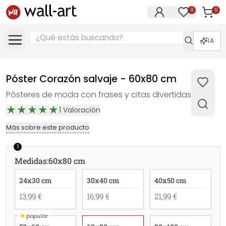
0
0
Artícul
Artículos e
IA
Póster Corazón salvaje - 60x80 cm
Pósteres de moda con frases y citas divertidas
1
Valoración
Más sobre este producto
1
Medidas
:
60x80 cm
24x30 cm
30x40 cm
40x50 cm
13,99 €
16,99 €
21,99 €
★
popular