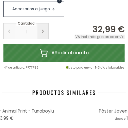
8
Accesorios a juego
Cantidad
32,99 €
IVA incl. más gastos de envío
Añadir al carrito
N.º de artículo
:
PP77795
Listo para enviar
: 1-3 días laborables
PRODUCTOS SIMILARES
 Animal Print - Tunaboylu
Póster Joven s
13,99 €
desde