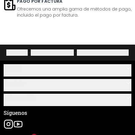
PAGO POR FACTURA
Ofrecemos una amplia gama de métodos de pago,
incluido el pago por factura.
Aviso legal
·
Política de privacidad
·
Derecho de desistimiento
Ayuda
Contacto
Servicio
Sobre nosotros
Instrucciones de pegado y montaje
Información
Preguntas frecuentes
Resumen de materiales
Términos y condiciones generales (CGC)
Síguenos
Seguimiento de envío
Aviso legal
Envío y pago